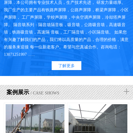
屏障，本公司拥有专业技术人员，生产技术先进， 研发力量雄厚。
我厂生产的主要产品有铁路声屏障，公路声屏障，桥梁声屏障，小区
声屏障， 工厂声屏障，学校声屏障，中央空调声屏障，冷却塔声屏
障。 隔音墙系列：隔音墙隔音板，吸音墙，公路吸音墙，高速吸音
墙，铁路吸音墙，高速隔 音板，工厂隔音墙，小区隔音墙。 如果您
有兴趣了解我们的产品，我们将以高质量的产品，合理的价格，满意
的服务来迎接 每一位新老客户。希望与您真诚合作。咨询电话：
13071251997 ......
了解更多
+
案例展示
/ CASE SHOWS