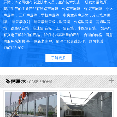
屏障，本公司拥有专业技术人员，生产技术先进， 研发力量雄厚。
我厂生产的主要产品有铁路声屏障，公路声屏障，桥梁声屏障，小区
声屏障， 工厂声屏障，学校声屏障，中央空调声屏障，冷却塔声屏
障。 隔音墙系列：隔音墙隔音板，吸音墙，公路吸音墙，高速吸音
墙，铁路吸音墙，高速隔 音板，工厂隔音墙，小区隔音墙。 如果您
有兴趣了解我们的产品，我们将以高质量的产品，合理的价格，满意
的服务来迎接 每一位新老客户。希望与您真诚合作。咨询电话：
13071251997 ......
了解更多
+
案例展示
/ CASE SHOWS