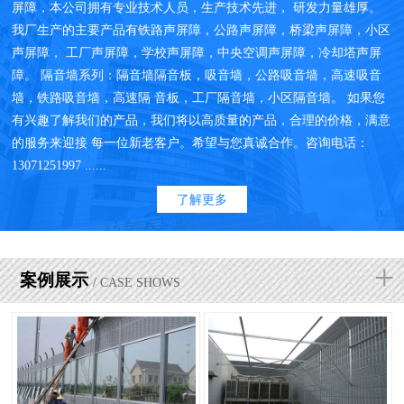
屏障，本公司拥有专业技术人员，生产技术先进， 研发力量雄厚。
我厂生产的主要产品有铁路声屏障，公路声屏障，桥梁声屏障，小区
声屏障， 工厂声屏障，学校声屏障，中央空调声屏障，冷却塔声屏
障。 隔音墙系列：隔音墙隔音板，吸音墙，公路吸音墙，高速吸音
墙，铁路吸音墙，高速隔 音板，工厂隔音墙，小区隔音墙。 如果您
有兴趣了解我们的产品，我们将以高质量的产品，合理的价格，满意
的服务来迎接 每一位新老客户。希望与您真诚合作。咨询电话：
13071251997 ......
了解更多
+
案例展示
/ CASE SHOWS