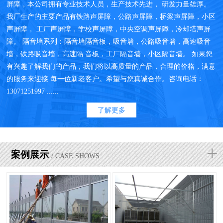
屏障，本公司拥有专业技术人员，生产技术先进， 研发力量雄厚。
我厂生产的主要产品有铁路声屏障，公路声屏障，桥梁声屏障，小区
声屏障， 工厂声屏障，学校声屏障，中央空调声屏障，冷却塔声屏
障。 隔音墙系列：隔音墙隔音板，吸音墙，公路吸音墙，高速吸音
墙，铁路吸音墙，高速隔 音板，工厂隔音墙，小区隔音墙。 如果您
有兴趣了解我们的产品，我们将以高质量的产品，合理的价格，满意
的服务来迎接 每一位新老客户。希望与您真诚合作。咨询电话：
13071251997 ......
了解更多
+
案例展示
/ CASE SHOWS